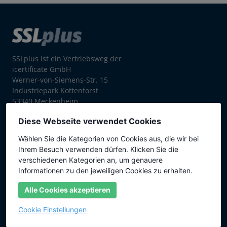
SSLplus ist ein Vertriebsweg der
icertificate GmbH
Werner-von-Siemens-Str. 15
Industriepark Kottenforst
53340 Meckenheim
Diese Webseite verwendet Cookies
+49 (0) 2225 997 920
Wählen Sie die Kategorien von Cookies aus, die wir bei
Produkte
Ihrem Besuch verwenden dürfen. Klicken Sie die
verschiedenen Kategorien an, um genauere
Web Verschlüsselung
Informationen zu den jeweiligen Cookies zu erhalten.
Wildcard SSL
Alle Cookies akzeptieren
Multidomain (SAN)
Cookie Einstellungen
Managed PKI