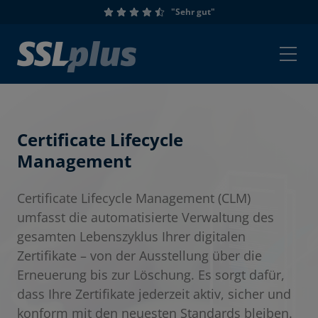
"Sehr gut"
Certificate Lifecycle
Management
Certificate Lifecycle Management (CLM)
umfasst die automatisierte Verwaltung des
gesamten Lebenszyklus Ihrer digitalen
Zertifikate – von der Ausstellung über die
Erneuerung bis zur Löschung. Es sorgt dafür,
dass Ihre Zertifikate jederzeit aktiv, sicher und
konform mit den neuesten Standards bleiben.