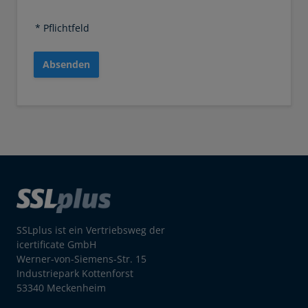
* Pflichtfeld
Absenden
SSLplus ist ein Vertriebsweg der
icertificate GmbH
Werner-von-Siemens-Str. 15
Industriepark Kottenforst
53340 Meckenheim