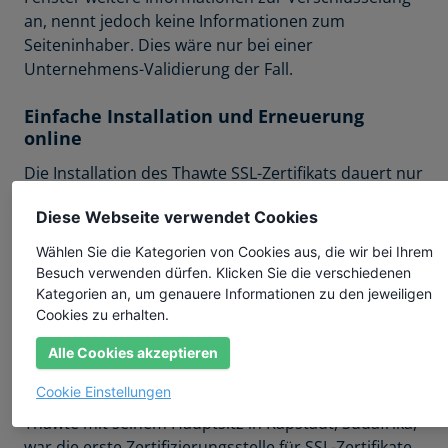
an, nennt jedoch keine Informationen zum
Seiteninhaber. Dies wäre nur bei einer
Unternehmens-Validierung der Fall.
Einfache Installation und Erneuerung
online
Die Installation des Thawte SSL-Zertifikats dauert nur
wenige Minuten. Anschließend können Sie einen
Diese Webseite verwendet Cookies
Browser öffnen und das geschlossene
Vorhängeschloss sehen, das Ihnen anzeigt, dass Ihre
Wählen Sie die Kategorien von Cookies aus, die wir bei Ihrem
Webseite nun durch das SSL-Zertifikat geschützt
Besuch verwenden dürfen. Klicken Sie die verschiedenen
wird. Durch unsere rechtzeitig mitgeteilten
Kategorien an, um genauere Informationen zu den jeweiligen
Cookies zu erhalten.
Erinnerungen zur Erneuerung bleiben Ihre
Webseiten ohne Unterbrechung sicher.
Alle Cookies akzeptieren
Über Thawte
Cookie Einstellungen
Thawte mit seinem Hauptsitz in Kapstadt, Südafrika,
war die erste Zertifizierungsstelle für SSL-Zertifikate