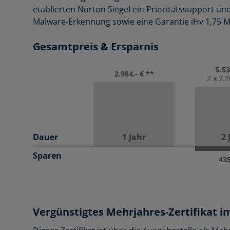
etablierten
Norton Siegel ein
Prioritätssupport und
Malware-Erkennung sowie eine
Garantie iHv
1,75 M
Gesamtpreis & Ersparnis
5.53
2.984,- € **
2 x 2.
Dauer
1 Jahr
2 
Sparen
435
Vergünstigtes Mehrjahres-Zertifikat