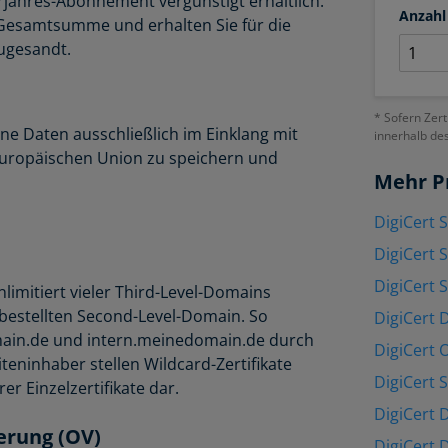
ehrjahres-Abonnement vergünstigt erhältlich.
Anzahl
e Gesamtsumme und erhalten Sie für die
zugesandt.
* Sofern Zert
ne Daten ausschließlich im Einklang mit
innerhalb de
uropäischen Union zu speichern und
Mehr P
DigiCert 
DigiCert 
DigiCert 
limitiert vieler Third-Level-Domains
bestellten Second-Level-Domain. So
DigiCert 
ain.de und intern.meinedomain.de durch
DigiCert 
iteninhaber stellen Wildcard-Zertifikate
DigiCert 
r Einzelzertifikate dar.
DigiCert 
ierung (OV)
DigiCert 