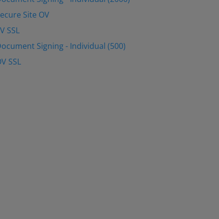
Secure Site OV
EV SSL
Document Signing - Individual (500)
OV SSL