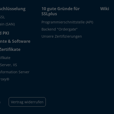
schlüsselung
10 gute Gründe für
Wiki
SSLplus
SSL
Programmierschnittstelle (API)
in (SAN)
Backend "Ordergate"
 PKI
Unsere Zertifizierungen
te & Software
Zertifikate
ifikate
erver, IIS
Information Server
roxy®
m
Vertrag widerrufen