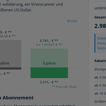
 -validierung, ein
Virenscanner und
unlimi
illionen US-Dollar.
Gesam
Brutto
2.9
3,- € **
766,50 € **
Diese
5.741,- € **
Prei
3 x 1.913,67 € **
Näch
Rabatts
Jahre
3 Jahre
Stückp
,- € **
ab 3 St
3.211,- € **
ab 5 St
** Preis inkl. MwSt.
ab 10 
 im Abonnement
Größere