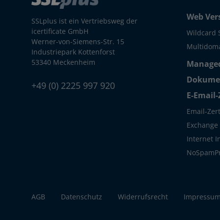
Web Ver
SSLplus ist ein Vertriebsweg der
icertificate GmbH
Wildcard 
Werner-von-Siemens-Str. 15
Multidoma
Industriepark Kottenforst
53340 Meckenheim
Managed
Dokumen
+49 (0) 2225 997 920
E-Email-
Email-Zert
Exchange S
Internet 
NoSpamP
AGB
Datenschutz
Widerrufsrecht
Impressu