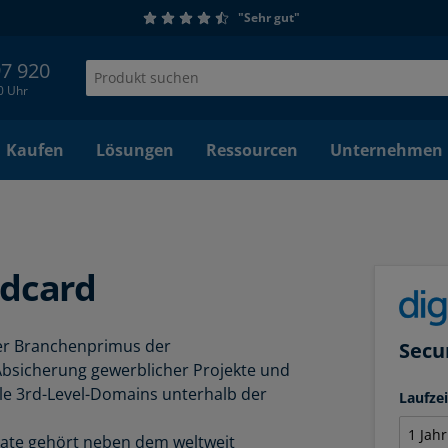
"Sehr gut"
97 920
00 Uhr
Kaufen
Lösungen
Ressourcen
Unternehmen
ldcard
 der Branchenprimus der
Secu
 Absicherung gewerblicher Projekte und
lle 3rd-Level-Domains unterhalb der
Laufze
kate gehört neben dem weltweit