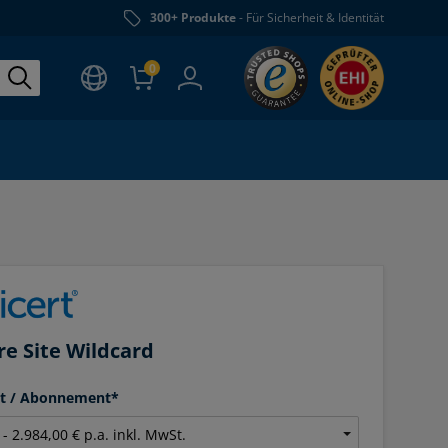
300+ Produkte
- Für Sicherheit & Identität
0
re Site Wildcard
it / Abonnement*