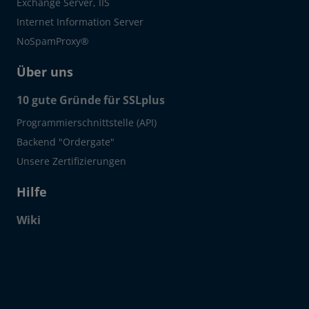
Exchange Server, IIS
Internet Information Server
NoSpamProxy®
Über uns
10 gute Gründe für SSLplus
Programmierschnittstelle (API)
Backend "Ordergate"
Unsere Zertifizierungen
Hilfe
Wiki
Click to open certificate verif