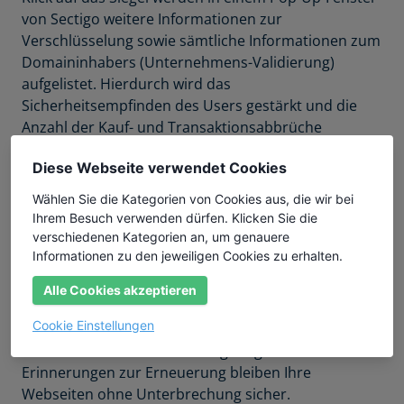
von Sectigo weitere Informationen zur
Verschlüsselung sowie sämtliche Informationen zum
Domaininhabers (Unternehmens-Validierung)
aufgelistet. Hierdurch wird das
Sicherheitsempfinden des Users gestärkt und die
Anzahl der Kauf- und Transaktionsabbrüche
verringert.
Diese Webseite verwendet Cookies
Einfache Installation und Erneuerung
Wählen Sie die Kategorien von Cookies aus, die wir bei
online
Ihrem Besuch verwenden dürfen. Klicken Sie die
verschiedenen Kategorien an, um genauere
Die Installation des Sectigo SSL-Zertifikats dauert nur
Informationen zu den jeweiligen Cookies zu erhalten.
wenige Minuten. Anschließend können Sie einen
Browser öffnen und das geschlossene
Alle Cookies akzeptieren
Vorhängeschloss sehen, das Ihnen anzeigt, dass Ihre
Cookie Einstellungen
Webseite nun durch das SSL-Zertifikat geschützt
wird. Durch unsere rechtzeitig mitgeteilten
Erinnerungen zur Erneuerung bleiben Ihre
Webseiten ohne Unterbrechung sicher.