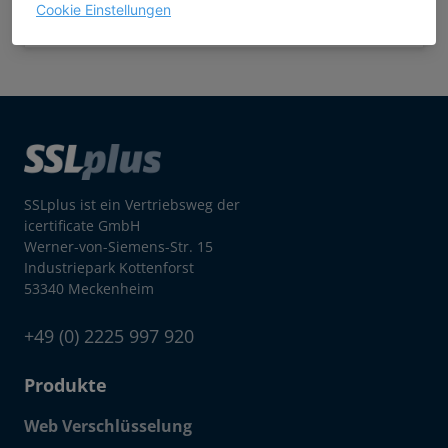
Weiter zu Schritt 2
Cookie Einstellungen
SSLplus ist ein Vertriebsweg der
icertificate GmbH
Werner-von-Siemens-Str. 15
Industriepark Kottenforst
53340 Meckenheim
+49 (0) 2225 997 920
Produkte
Web Verschlüsselung