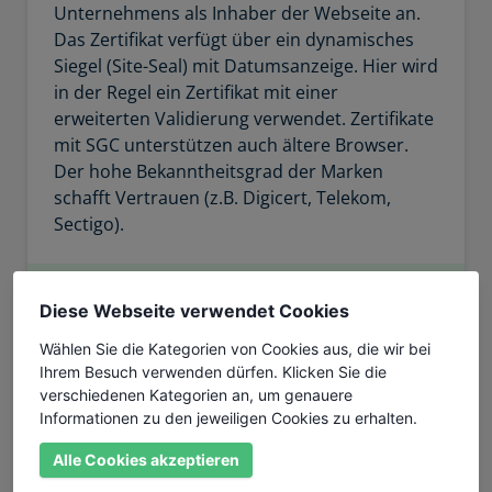
Unternehmens als Inhaber der Webseite an.
Das Zertifikat verfügt über ein dynamisches
Siegel (Site-Seal) mit Datumsanzeige. Hier wird
in der Regel ein Zertifikat mit einer
erweiterten Validierung verwendet. Zertifikate
mit SGC unterstützen auch ältere Browser.
Der hohe Bekanntheitsgrad der Marken
schafft Vertrauen (z.B. Digicert, Telekom,
Sectigo).
Extended Validation (EV)
Diese Webseite verwendet Cookies
Organisation-Check
Wählen Sie die Kategorien von Cookies aus, die wir bei
Domain-Check
Ihrem Besuch verwenden dürfen. Klicken Sie die
Maximale Akzeptanz
verschiedenen Kategorien an, um genauere
Informationen zu den jeweiligen Cookies zu erhalten.
256Bit Verschlüsselung
Alle Cookies akzeptieren