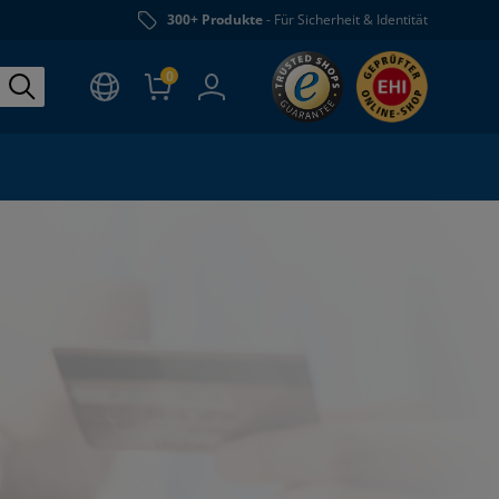
300+ Produkte
- Für Sicherheit & Identität
0