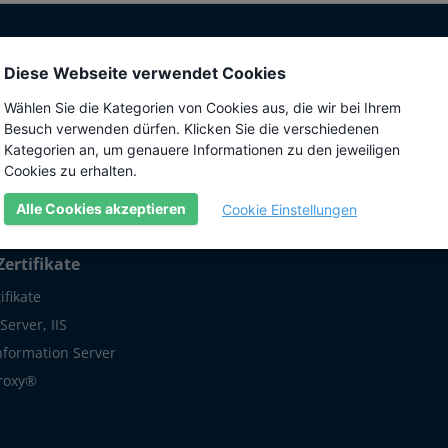
te
Über uns
Hilfe
Diese Webseite verwendet Cookies
schlüsselung
10 gute Gründe für
Wiki
Wählen Sie die Kategorien von Cookies aus, die wir bei Ihrem
SSLplus
Besuch verwenden dürfen. Klicken Sie die verschiedenen
SSL
Kategorien an, um genauere Informationen zu den jeweiligen
Programmierschnittstelle (API)
in (SAN)
Cookies zu erhalten.
Backend "Ordergate"
 PKI
Alle Cookies akzeptieren
Cookie Einstellungen
Unsere Zertifizierungen
te & Software
Zertifikate
ifikate
erver, IIS
Information Server
roxy®