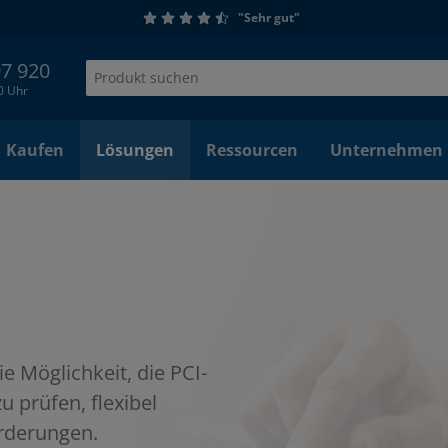
"Sehr gut"
97 920
00 Uhr
Kaufen
Lösungen
Ressourcen
Unternehmen
e Möglichkeit, die PCI-
u prüfen, flexibel
rderungen.