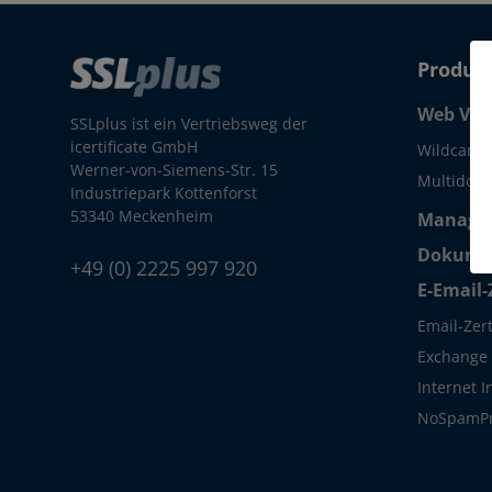
Produk
Web Ver
SSLplus ist ein Vertriebsweg der
icertificate GmbH
Wildcard 
Werner-von-Siemens-Str. 15
Multidoma
Industriepark Kottenforst
53340 Meckenheim
Managed
Dokumen
+49 (0) 2225 997 920
E-Email-
Email-Zert
Exchange S
Internet 
NoSpamP