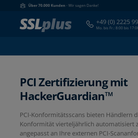
Über 70.000 Kunden
- Wir sagen Danke!
+49 (0) 2225 9
Mo. bis Fr.: 8:00 bis 17:
PCI Zertifizierung mit
HackerGuardian™
PCI-Konformitätsscans bieten Händlern di
Konformität vierteljährlich automatisiert z
angepasst an Ihre externen PCI-Scananfo