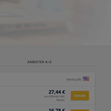
ANBIETER A>Z
Herkunft:
27,44 €
Details
pro Monat inkl.
MwSt.
16,78 €